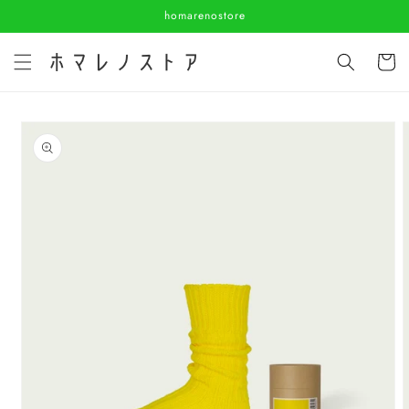
コンテ
homarenostore
ンツに
進む
カ
ー
ト
商品情
報にス
キップ