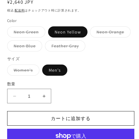
通
¥2,640 JPY
常
税込
配送料
はチェックアウト時に計算されます。
価
Color
格
バ
バ
Neon Green
Neon Yellow
Neon Orange
リ
リ
エ
エ
ー
ー
バ
バ
Neon Blue
Feather Gray
シ
シ
リ
リ
ョ
ョ
エ
エ
ン
ン
ー
ー
サイズ
は
は
シ
シ
売
売
ョ
ョ
バ
Women's
Men's
り
り
ン
ン
リ
切
切
は
は
エ
れ
れ
売
売
ー
て
て
数量
り
り
シ
い
い
切
切
ョ
る
る
れ
れ
ン
か
か
て
て
デ
デ
は
販
販
い
い
売
売
売
ザ
る
ザ
る
り
で
で
か
か
切
イ
イ
き
き
販
販
れ
カートに追加する
ま
ま
売
売
ン
ン
て
せ
せ
で
で
い
ん
ん
き
き
靴
靴
る
ま
ま
か
下
下
せ
せ