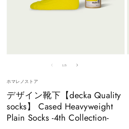
モ
ー
の
1
/
5
ダ
ル
で
ホマレノストア
メ
デ
デザイン靴下【decka Quality
ィ
ア
socks】 Cased Heavyweight
(1)
(
を
開
Plain Socks -4th Collection-
く