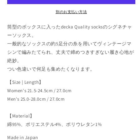
販
ん
ん
【decka
売
【decka
で
Quality
Quality
別のお支払い方法
き
ま
socks】
socks】
せ
Cased
Cased
筒型のボックスに入ったdecka Quality socksのシグネチャ
ん
Heavyweight
Heavyweight
ーソックス。
Plain
Plain
一般的なソックスの約5足分の糸を用いてヴィンテージマ
Socks
Socks
シンで編みたてられ、丈夫で締めつきすぎない履き心地が
-4th
-4th
Collection-
Collection-
絶妙。
の
の
つい色違いで何足も集めたくなります。
数
数
量
量
【Size | Length】
を
を
Women's 21.5-24.5cm / 27.0cm
減
増
Men's 25.0-28.0cm / 27.0cm
ら
や
す
す
【Material】
綿95%、ポリエステル4%、ポリウレタン1%
Made in Japan