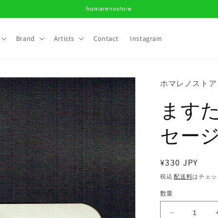
homarenostore
Brand
Artists
Contact
Instagram
ホマレノストア
ます
セージ
通
¥330 JPY
常
税込
配送料
はチェッ
価
数量
格
ま