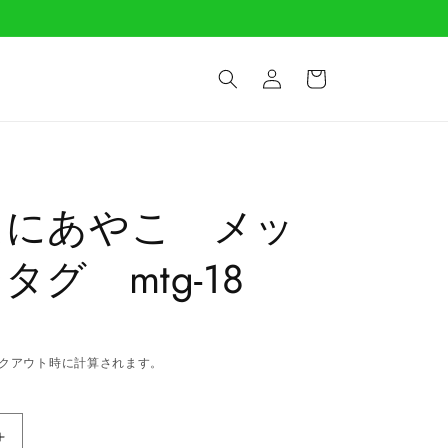
ロ
カ
グ
ー
イ
ト
ン
たにあやこ メッ
タグ mtg-18
クアウト時に計算されます。
ま