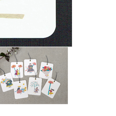
を
減
ら
す