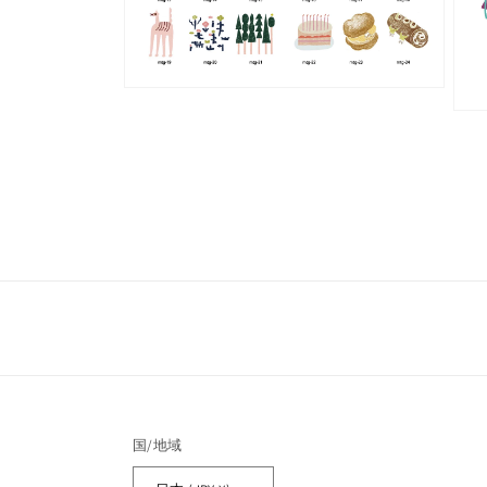
開
開
く
く
モ
ー
モ
ダ
ー
ル
ダ
で
ル
メ
で
デ
メ
ィ
デ
ア
ィ
(6)
ア
を
(7)
開
を
く
開
く
国/地域