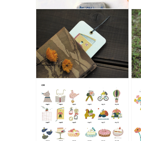
ル
で
モ
メ
ー
デ
ダ
ィ
ル
ア
で
(3)
メ
を
デ
開
ィ
く
ア
(2)
を
開
く
モ
モ
ー
ー
ダ
ダ
ル
ル
で
で
メ
メ
デ
デ
ィ
ィ
ア
ア
(4)
(5)
を
を