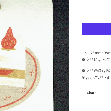
す
た
に
あ
や
こ
メ
ッ
size: 75mm
セ
ー
※商品によって
ジ
※商品画像は閲
タ
グ
場合がございま
mtg-
18
Share
の
数
量