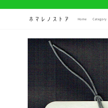
コンテ
ンツに
進む
Home
Category
商品情
報にス
キップ