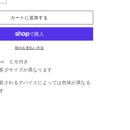
す
た
カートに追加する
に
あ
や
こ
メ
別のお支払い方法
ッ
×98mm ヒモ付き
セ
ー
多少サイズが異なります
ジ
覧されるデバイスによっては色味が異なる
タ
グ
す
mtg-
18
の
数
量