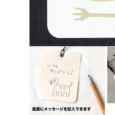
モ
ー
ダ
ル
で
メ
デ
ィ
ア
(1)
を
開
く
モ
ー
ダ