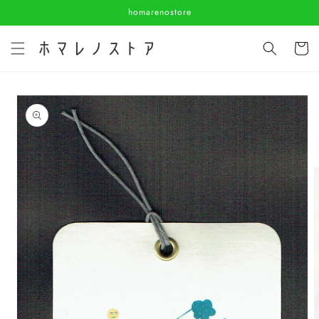
コンテ
homarenostore
ンツに
進む
カ
ー
ト
商品情
報にス
キップ