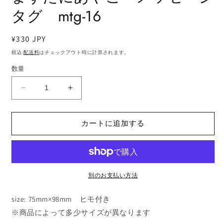
ア
タグ mtg-16
(1)
を
開
く
通
¥330 JPY
常
税込
配送料
はチェックアウト時に計算されます。
価
数量
格
ま
ま
す
す
た
た
カートに追加する
に
に
あ
あ
や
や
こ
こ
メ
メ
別のお支払い方法
ッ
ッ
size: 75mm×98mm ヒモ付き
セ
セ
ー
ー
※商品によって多少サイズが異なります