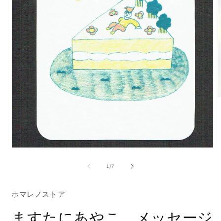
モ
ー
の
1
/
7
ダ
ル
(
で
ホマレノストア
メ
デ
ますたにあやこ メッセージ
ィ