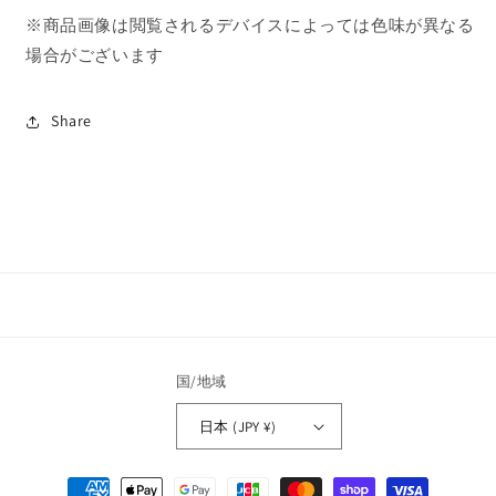
ジ
ジ
※商品画像は閲覧されるデバイスによっては色味が異なる
タ
タ
場合がございます
グ
グ
mtg-
mtg-
16
16
Share
の
の
数
数
量
量
を
を
減
増
ら
や
す
す
国/地域
日本 (JPY ¥)
決