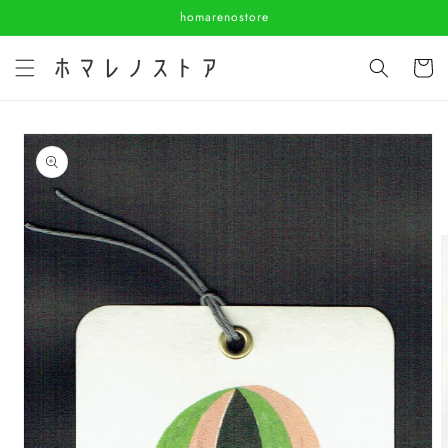
コンテ
homarenostore
ンツに
進む
カ
ー
ト
商品情
報にス
キップ