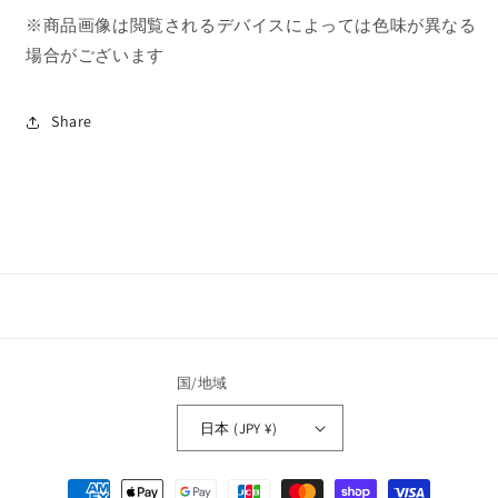
ジ
ジ
※商品画像は閲覧されるデバイスによっては色味が異なる
タ
タ
場合がございます
グ
グ
mtg-
mtg-
06
06
Share
の
の
数
数
量
量
を
を
減
増
ら
や
す
す
国/地域
日本 (JPY ¥)
決