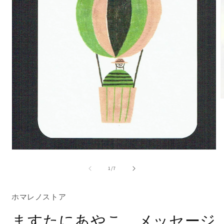
モ
ー
の
1
/
7
ダ
ル
(
で
ホマレノストア
メ
デ
ますたにあやこ メッセージ
ィ