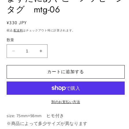
ア
タグ mtg-06
(1)
を
開
く
通
¥330 JPY
常
税込
配送料
はチェックアウト時に計算されます。
価
数量
格
ま
ま
す
す
た
た
カートに追加する
に
に
あ
あ
や
や
こ
こ
メ
メ
別のお支払い方法
ッ
ッ
size: 75mm×98mm ヒモ付き
セ
セ
ー
ー
※商品によって多少サイズが異なります