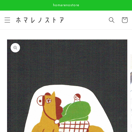
コンテ
homarenostore
ンツに
進む
カ
ー
ト
商品情
報にス
キップ