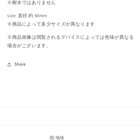
シ
シ
※耐水ではありません
ー
ー
size: 直径 約 60mm
ル
ル
seal
seal
※商品によって多少サイズが異なります
53
53
の
の
※商品画像は閲覧されるデバイスによっては色味が異なる
数
数
場合がございます。
量
量
を
を
Share
減
増
ら
や
す
す
国/地域