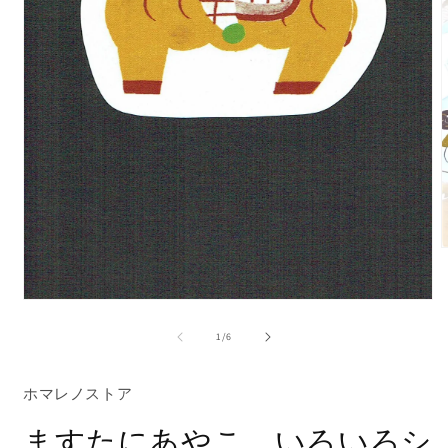
モ
ー
の
1
/
6
ダ
ル
で
ホマレノストア
メ
デ
(
ますたにあやこ いろいろシ
ィ