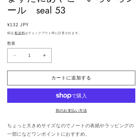
ア
ール seal 53
(1)
を
開
く
通
¥132 JPY
常
税込
配送料
はチェックアウト時に計算されます。
価
数量
格
ま
ま
す
す
た
た
カートに追加する
に
に
あ
あ
や
や
こ
こ
い
い
別のお支払い方法
ろ
ろ
ちょっと大きめサイズなのでノートの表紙やラッピングの
い
い
ろ
ろ
一部になどワンポイントにおすすめ。