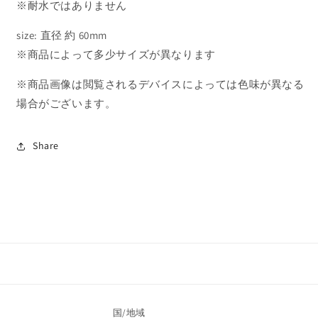
シ
シ
※耐水ではありません
ー
ー
size: 直径 約 60mm
ル
ル
seal
seal
※商品によって多少サイズが異なります
32
32
の
の
※商品画像は閲覧されるデバイスによっては色味が異なる
数
数
場合がございます。
量
量
を
を
Share
減
増
ら
や
す
す
国/地域