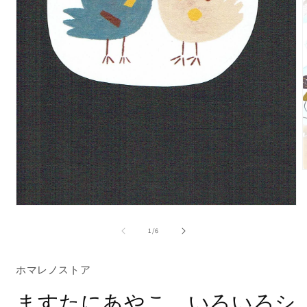
モ
ー
の
1
/
6
ダ
ル
で
ホマレノストア
メ
デ
(
ますたにあやこ いろいろシ
ィ