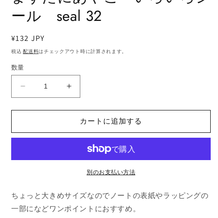
ア
ール seal 32
(1)
を
開
く
通
¥132 JPY
常
税込
配送料
はチェックアウト時に計算されます。
価
数量
格
ま
ま
す
す
た
た
カートに追加する
に
に
あ
あ
や
や
こ
こ
い
い
別のお支払い方法
ろ
ろ
ちょっと大きめサイズなのでノートの表紙やラッピングの
い
い
ろ
ろ
一部になどワンポイントにおすすめ。