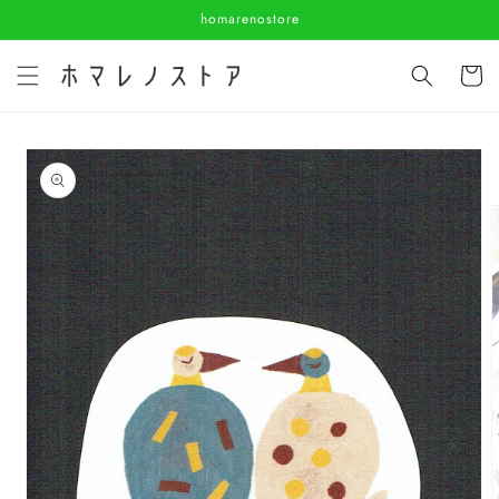
コンテ
homarenostore
ンツに
進む
カ
ー
ト
商品情
報にス
キップ