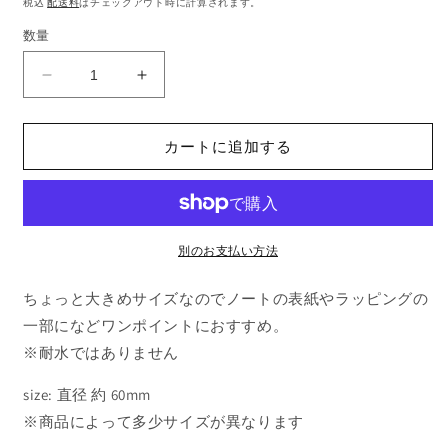
税込
配送料
はチェックアウト時に計算されます。
価
数量
格
ま
ま
す
す
た
た
カートに追加する
に
に
あ
あ
や
や
こ
こ
い
い
別のお支払い方法
ろ
ろ
ちょっと大きめサイズなのでノートの表紙やラッピングの
い
い
ろ
ろ
一部になどワンポイントにおすすめ。
シ
シ
※耐水ではありません
ー
ー
size: 直径 約 60mm
ル
ル
seal
seal
※商品によって多少サイズが異なります
04
04