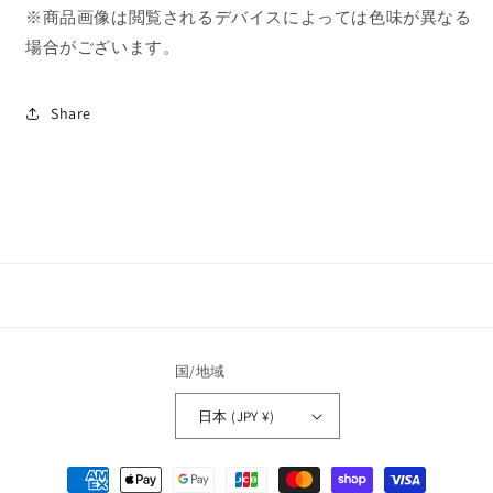
の
の
※商品画像は閲覧されるデバイスによっては色味が異なる
数
数
場合がございます。
量
量
を
を
Share
減
増
ら
や
す
す
国/地域
日本 (JPY ¥)
決