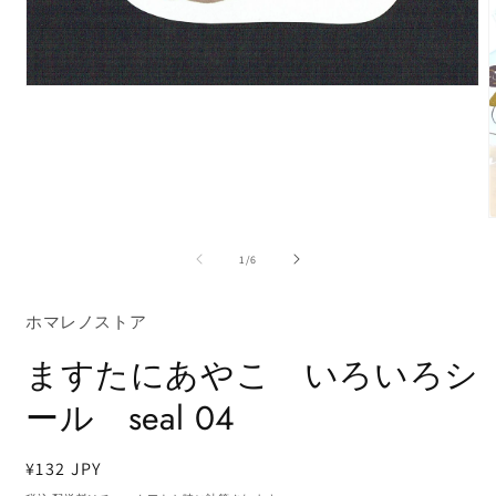
モ
ー
ダ
ル
で
メ
デ
ィ
ア
の
1
/
6
(1)
を
開
ホマレノストア
く
ますたにあやこ いろいろシ
ール seal 04
(
通
¥132 JPY
常