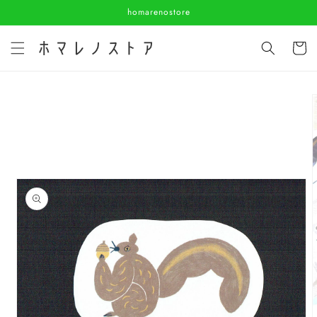
コンテ
homarenostore
ンツに
進む
カ
ー
ト
商品情
報にス
キップ